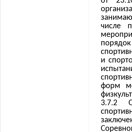
от 23.
органи
занимаю
числе п
меропр
порядок
спортивн
и спорт
испытан
спортивн
форм ме
физкуль
3.7.2
спорт
заключе
Соревно