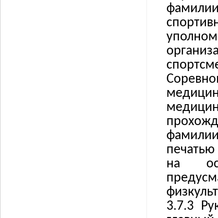
фамилии
спорти
уполно
организ
спортс
Соревно
медици
медици
прохож
фамилии
печатью
на осу
предус
физкуль
3.7.3
Ру