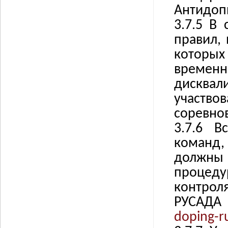
Антидоп
3.7.5
В 
правил,
которы
временн
дисква
участв
соревно
3.7.6
В
команд,
должны
процеду
контро
РУСА
doping-r