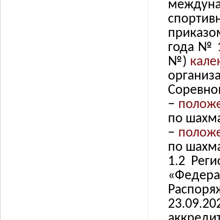
междун
спортив
приказо
года № 1
№)
кале
организ
Соревнов
−
полож
по шахм
−
полож
по шахм
1.2 Рег
«Федера
Распоря
23.09.2
аккреди