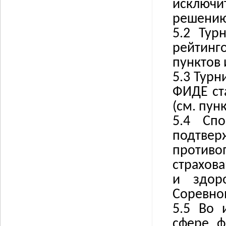
исключи
решени
5.2 Тур
рейтин
пунктов 
5.3 Тур
ФИДЕ ст
(см. пунк
5.4 Сп
подтв
противо
страхов
и здор
Соревно
5.5 Во 
сфере ф