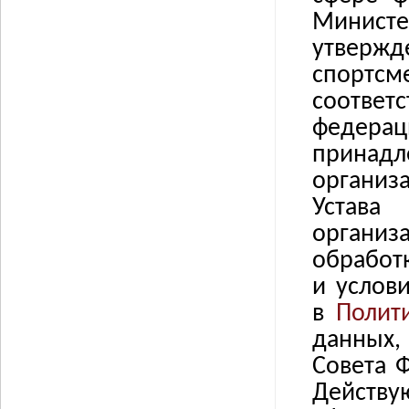
Министе
утвержд
спортсм
соотве
федерац
принадл
организ
Устава
организ
обработ
и услов
в
Полит
данных
Совета 
Действу