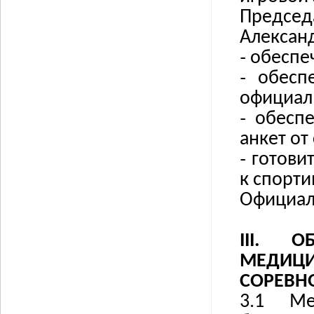
Председ
Александ
˗
обеспе
˗
обесп
официал
˗
обеспе
анкет от
˗
готови
к спорт
Официаль
III.
О
МЕДИЦ
СОРЕВН
3.1
Ме