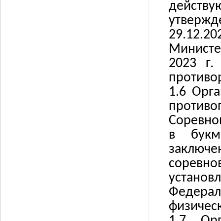
действ
утверж
29.12.2
Министе
2023 г
противо
1.6 Орг
противо
Соревнов
в букм
заключ
соревн
устано
Федераль
физическ