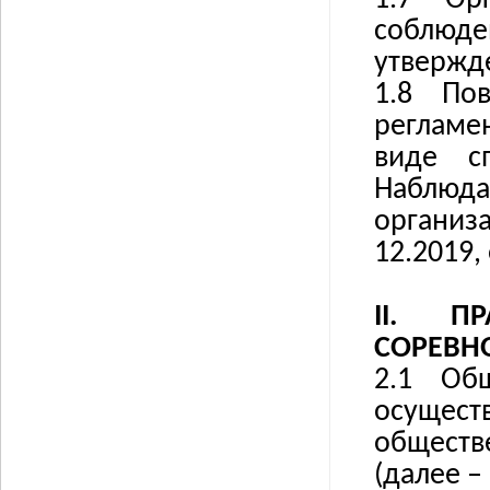
1.7 Орг
соблюд
утвержд
1.8
По
регламе
виде с
Наблюда
организ
12.2019, 
II.
П
СОРЕВН
2.1 Об
осущес
обществ
(далее –