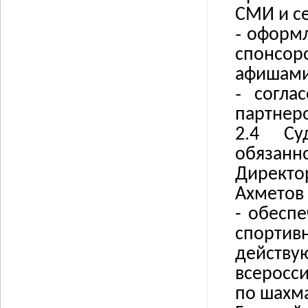
СМИ и се
˗
оформл
спонсо
афишами
˗
согла
партнер
2.4
Су
обязанно
Директо
Ахметов 
-
обеспе
спортивн
действ
всеросс
по шахма