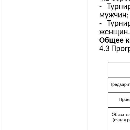
- Турни
мужчин;
- Турни
женщин.
Общее к
4.3 Про
Предварит
Прие
Обязател
(очная р