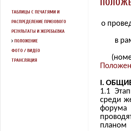
ПОЛОЖ
ТАБЛИЦЫ С ПЕЧАТЯМИ И
РАСПРЕДЕЛЕНИЕ ПРИЗОВОГО
о прове
ТУРНИРНЫЕ СПРАВКИ
РЕЗУЛЬТАТЫ И ЖЕРЕБЬЕВКА
ФОНДА
в ра
ПОЛОЖЕНИЕ
ФОТО / ВИДЕО
(номе
ТРАНСЛЯЦИЯ
Положен
I.
ОБЩИЕ
1.1 Эта
среди ж
форума 
провод
плано