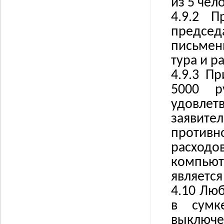
из 5 чел
4.9.2 П
председ
письмен
тура и р
4.9.3 П
5000 р
удовле
заявите
противн
расходо
компьют
являетс
4.10 Лю
в сумк
выключе