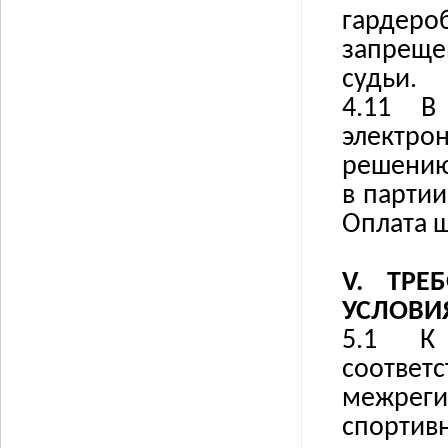
гардеро
запреще
судьи.
4.11 В
электро
решению
в партии
Оплата 
V.
ТРЕ
УСЛОВИЯ
5.1 К 
соотв
межрег
спортив