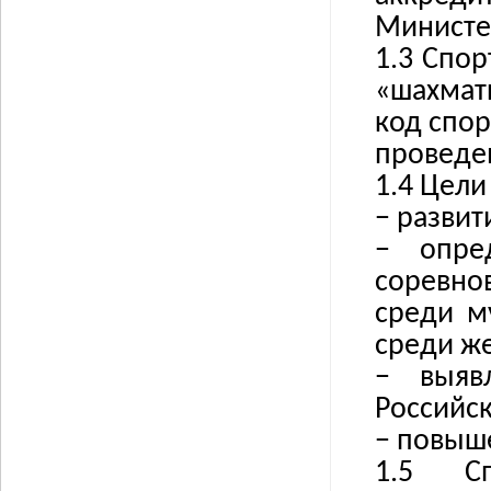
Министе
1.3 Спо
«шахмат
код спор
проведе
1.4 Цели
−
развит
−
опре
соревно
среди м
среди ж
−
выяв
Российс
−
повыше
1.5
С