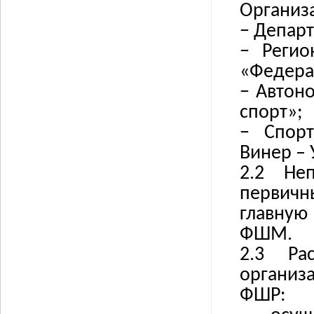
Организ
−
Департ
−
Регио
«Федера
−
Автон
спорт»;
−
Спор
Винер – 
2.2 Не
первичн
главную
ФШМ.
2.3 Ра
организ
ФШР: