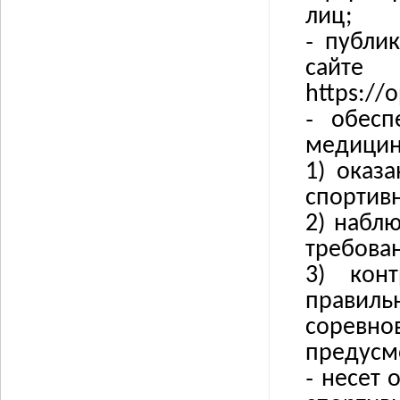
лиц;
˗
публи
сайт
https://
˗
обесп
медицин
1) оказ
спортив
2) набл
требова
3) кон
правил
сорев
предусм
˗
несет 