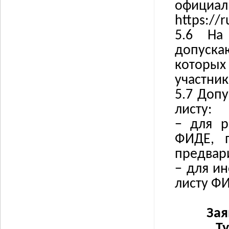
офиц
https://
5.6 На
допуска
которых
участник
5.7 Допу
листу:
−
для р
ФИДЕ, 
предвар
−
для ин
листу ФИ
Зая
Ту