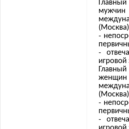
Главный
мужчи
междун
(Москва)
˗
непоср
первичны
˗
отвеч
игровой 
Главный
женщи
междуна
(Москва)
˗
непоср
первичны
˗
отвеч
игровой 