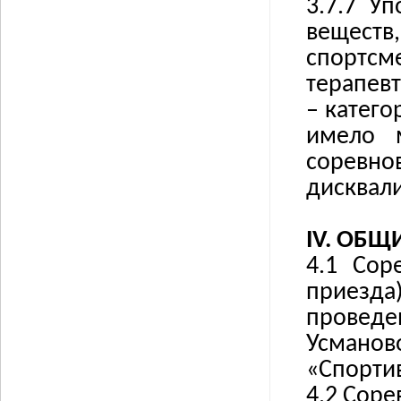
3.7.7
Уп
вещест
спортс
терапев
– катег
имело м
соревно
дисквал
IV.
ОБЩИ
4.1 Сор
приезда
провед
Усманово
«Спорти
4.2 Соре