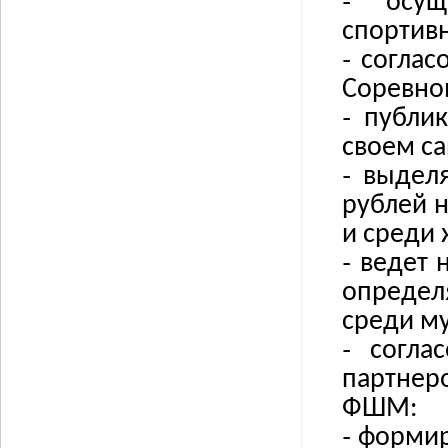
˗
осу
спортив
˗
соглас
Соревнов
˗
публи
своем са
˗
выделя
рублей 
и среди
˗
ведет 
определ
среди м
˗
согла
партнер
ФШМ:
˗
формир