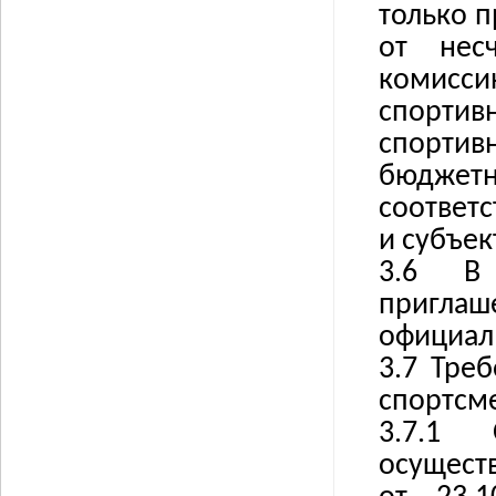
только п
от несч
комисси
спортив
спортив
бюджетн
соответ
и субъек
3.6
В
приглаш
официал
3.7
Треб
спортсм
3.7.1
осущест