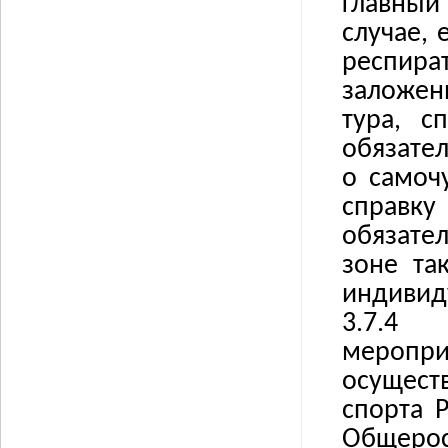
главный
случае,
респира
заложен
тура, с
обязате
о самоч
справк
обязате
зоне та
индивиду
3.7.4
меропр
осущест
спорта 
Общеро