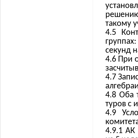
установ
решению
такому у
4.5 Кон
группах
секунд н
4.6 При 
засчиты
4.7 Запи
алгебраи
4.8 Оба
туров с
4.9 Усл
комитета
4.9.1 АК