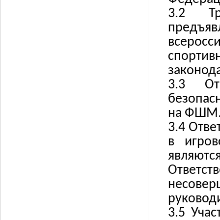
3.2
Т
предъя
всерос
спортив
законода
3.3
О
безопас
на ФШМ
3.4
Отве
в игров
являютс
Ответс
несовер
руковод
3.5
Учас