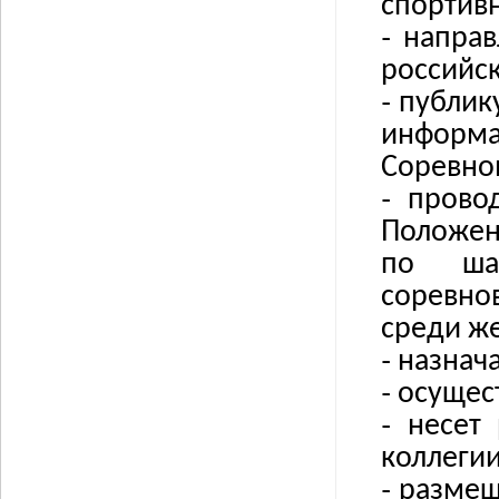
спортивн
˗
направ
российс
˗
публик
информ
Соревнов
˗
прово
Положен
по ша
соревно
среди ж
˗
назнач
˗
осущес
˗
несет
коллеги
˗
размещ