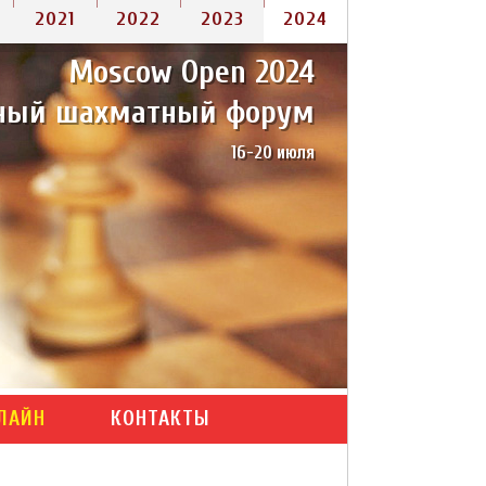
2021
2022
2023
2024
Moscow Open 2024
2005-2007
2008
2009
ный шахматный форум
16-20 июля
ЛАЙН
КОНТАКТЫ