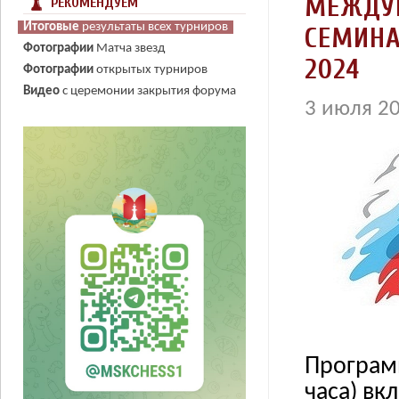
МЕЖДУН
РЕКОМЕНДУЕМ
Итоговые
Итоговые
Итоговые
результаты всех турниров
результаты всех турниров
результаты всех турниров
СЕМИНА
Фотографии
Матча звезд
2024
Фотографии
открытых турниров
Видео
с церемонии закрытия форума
3 июля 20
Програм
часа) в