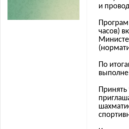
и прово
Програм
часов) 
Министе
(нормат
По итог
выполне
Принять 
приглаш
шахмати
спортивн