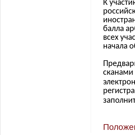
К участ
российск
иностра
балла а
всех уча
начала о
Предвар
сканами 
электро
регистр
заполни
Положе